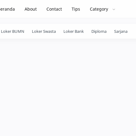
Beranda
About
Contact
Tips
Category
Loker BUMN
Loker Swasta
Loker Bank
Diploma
Sarjana