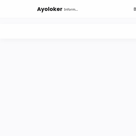
-->
Ayoloker
Informasi lowongan khusus Fresh Graduate lulusan Diploma-Sarjana....