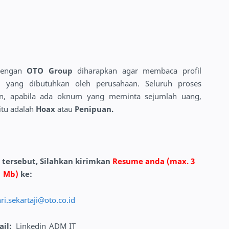
dengan
OTO Group
diharapkan agar membaca profil
isi yang dibutuhkan oleh perusahaan. Seluruh proses
pun, apabila ada oknum yang meminta sejumlah uang,
itu adalah
Hoax
atau
Penipuan.
i tersebut, Silahkan kirimkan
Resume anda (max. 3
Mb)
ke:
ri.sekartaji@oto.co.id
ail
:
Linkedin_ADM IT