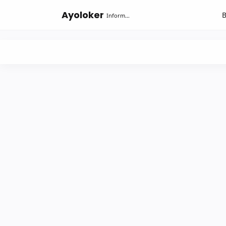
-->
Ayoloker
Informasi lowongan khusus Fresh Graduate lulusan Diploma-Sarjana....