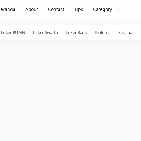
Beranda
About
Contact
Tips
Category
Loker BUMN
Loker Swasta
Loker Bank
Diploma
Sarjana