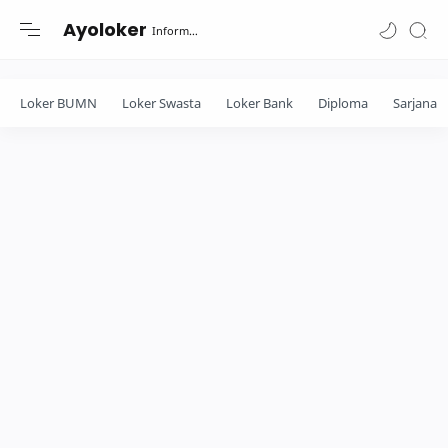
-->
Ayoloker
Informasi lowongan khusus Fresh Graduate lulusan Diploma-Sarjana....
Loker BUMN
Loker Swasta
Loker Bank
Diploma
Sarjana