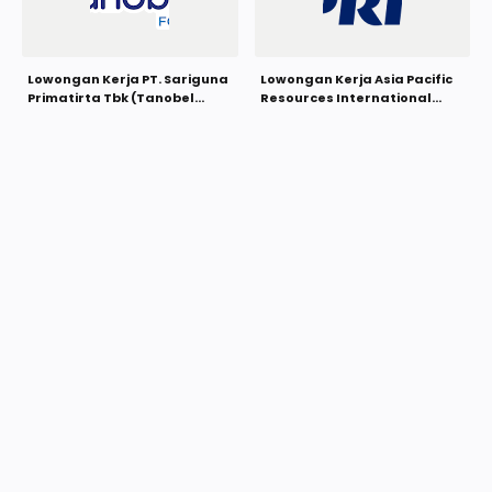
Lowongan Kerja PT. Sariguna
Lowongan Kerja Asia Pacific
Primatirta Tbk (Tanobel
Resources International
Food) November 2021
Limited (APRIL) Group
November 2021