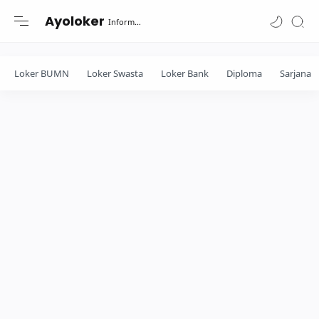
-->
Ayoloker
Informasi lowongan khusus Fresh Graduate lulusan Diploma-Sarjana....
Loker BUMN
Loker Swasta
Loker Bank
Diploma
Sarjana