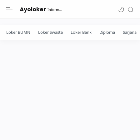
-->
Ayoloker
Informasi lowongan khusus Fresh Graduate lulusan Diploma-Sarjana....
Loker BUMN
Loker Swasta
Loker Bank
Diploma
Sarjana