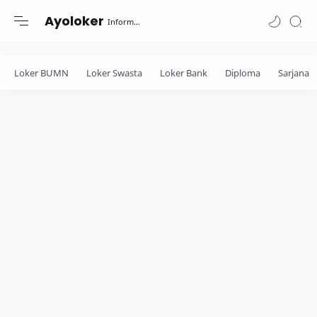
-->
Ayoloker
Informasi lowongan khusus Fresh Graduate lulusan Diploma-Sarjana....
Loker BUMN
Loker Swasta
Loker Bank
Diploma
Sarjana