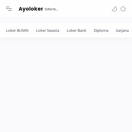
-->
Ayoloker
Informasi lowongan khusus Fresh Graduate lulusan Diploma-Sarjana....
Loker BUMN
Loker Swasta
Loker Bank
Diploma
Sarjana