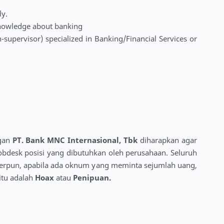
ly.
nowledge about banking
supervisor) specialized in Banking/Financial Services or
gan
PT. Bank MNC Internasional, Tbk
diharapkan agar
jobdesk posisi yang dibutuhkan oleh perusahaan. Seluruh
eserpun, apabila ada oknum yang meminta sejumlah uang,
itu adalah
Hoax
atau
Penipuan.