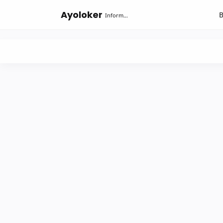
-->
Ayoloker
Informasi lowongan khusus Fresh Graduate lulusan Diploma-Sarjana....