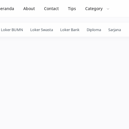
Beranda
About
Contact
Tips
Category
Loker BUMN
Loker Swasta
Loker Bank
Diploma
Sarjana