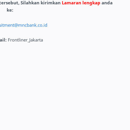
 tersebut, Silahkan kirimkan
Lamaran lengkap
anda
ke
:
uitment@mncbank.co.id
ail
:
Frontliner_Jakarta