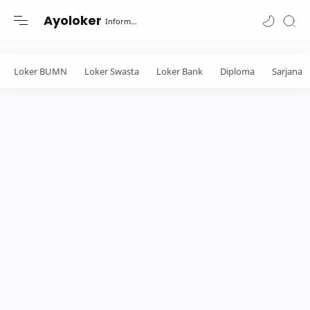
-->
Ayoloker
Informasi lowongan khusus Fresh Graduate lulusan Diploma-Sarjana....
Loker BUMN
Loker Swasta
Loker Bank
Diploma
Sarjana