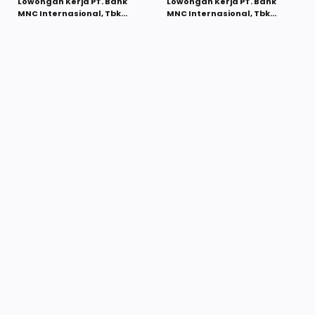
Lowongan Kerja PT. Bank
Lowongan Kerja PT. Bank
MNC Internasional, Tbk
MNC Internasional, Tbk
Desember 2021
Desember 2021