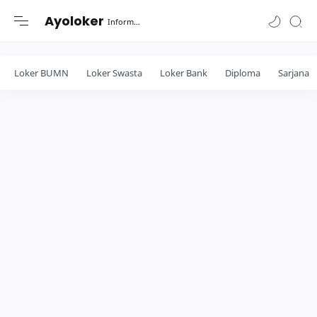
-->
Ayoloker
Informasi lowongan khusus Fresh Graduate lulusan Diploma-Sarjana....
Loker BUMN
Loker Swasta
Loker Bank
Diploma
Sarjana