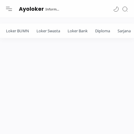
-->
Ayoloker
Informasi lowongan khusus Fresh Graduate lulusan Diploma-Sarjana....
Loker BUMN
Loker Swasta
Loker Bank
Diploma
Sarjana