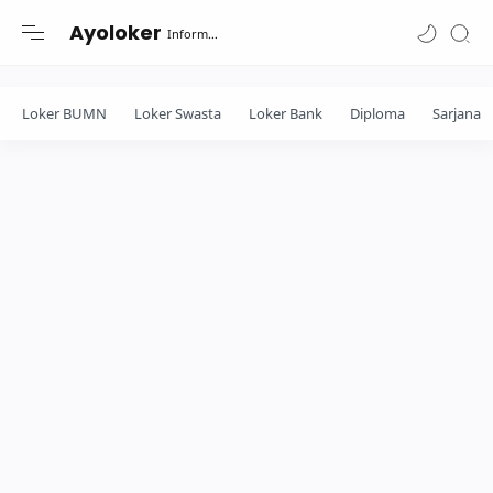
-->
Ayoloker
Informasi lowongan khusus Fresh Graduate lulusan Diploma-Sarjana....
Loker BUMN
Loker Swasta
Loker Bank
Diploma
Sarjana