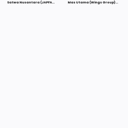
Satwa Nusantara (JAPFA
Mas Utama (Wings Group)
Group) Agustus 2021
Agustus 2021