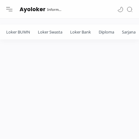
-->
Ayoloker
Informasi lowongan khusus Fresh Graduate lulusan Diploma-Sarjana....
Loker BUMN
Loker Swasta
Loker Bank
Diploma
Sarjana