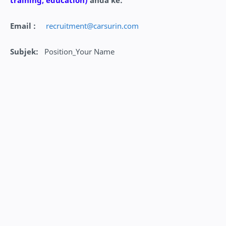
training, education)
anda ke:
Email :
recruitment@carsurin.com
Subjek
:
Position_Your Name