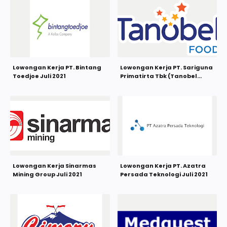
Lowongan Kerja PT. Bintang
Lowongan Kerja PT. Sariguna
Toedjoe Juli 2021
Primatirta Tbk (Tanobel
Food) Juli 2021
Lowongan Kerja Sinarmas
Lowongan Kerja PT. Azatra
Mining Group Juli 2021
Persada Teknologi Juli 2021