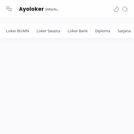
-->
Ayoloker
Informasi lowongan khusus Fresh Graduate lulusan Diploma-Sarjana....
Loker BUMN
Loker Swasta
Loker Bank
Diploma
Sarjana