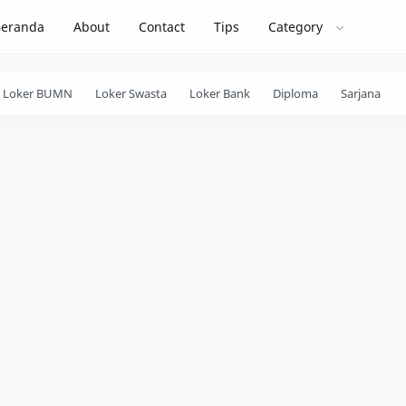
Beranda
About
Contact
Tips
Category
Loker BUMN
Loker Swasta
Loker Bank
Diploma
Sarjana