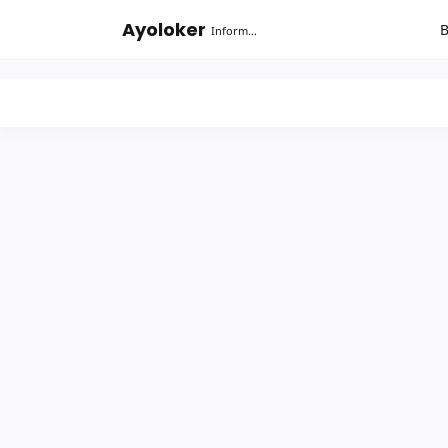
-->
Ayoloker
Informasi lowongan khusus Fresh Graduate lulusan Diploma-Sarjana....