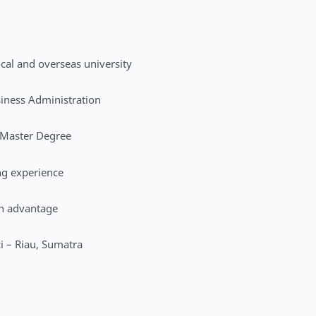
cal and overseas university
iness Administration
r Master Degree
ng experience
 an advantage
ci – Riau, Sumatra