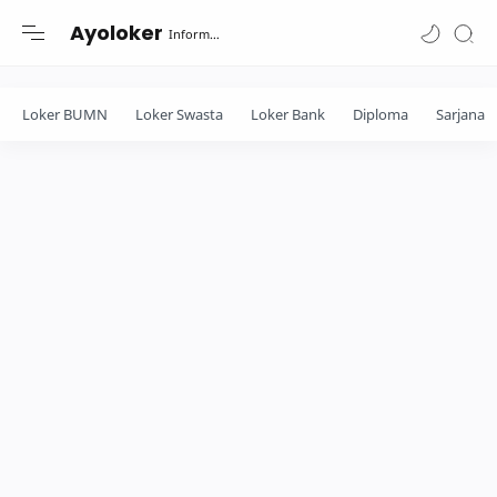
-->
Ayoloker
Informasi lowongan khusus Fresh Graduate lulusan Diploma-Sarjana....
Loker BUMN
Loker Swasta
Loker Bank
Diploma
Sarjana