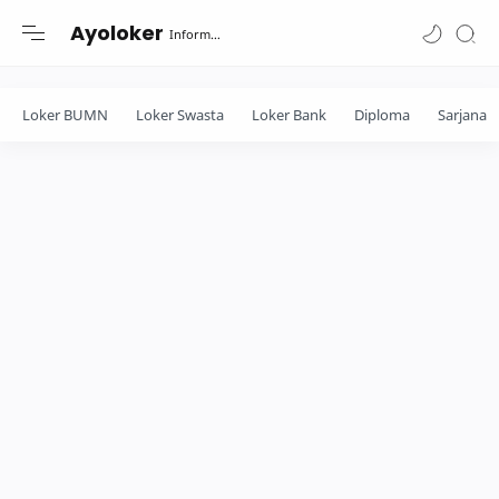
-->
Ayoloker
Informasi lowongan khusus Fresh Graduate lulusan Diploma-Sarjana....
Loker BUMN
Loker Swasta
Loker Bank
Diploma
Sarjana