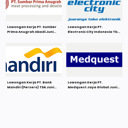
Lowongan Kerja PT. Sumber
Lowongan Kerja PT.
Prima Anugrah Abadi Juni
Electronic City Indonesia Tbk
2021
Juni 2021
Lowongan Kerja PT. Bank
Lowongan Kerja PT.
Mandiri (Persero) Tbk Juni
Medquest Jaya Global Juni
2021
2021