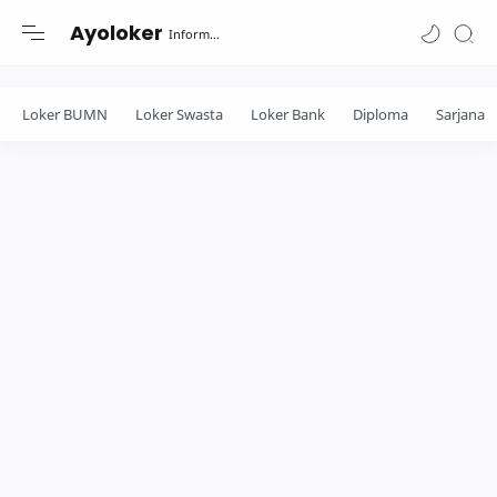
-->
Ayoloker
Informasi lowongan khusus Fresh Graduate lulusan Diploma-Sarjana....
Loker BUMN
Loker Swasta
Loker Bank
Diploma
Sarjana