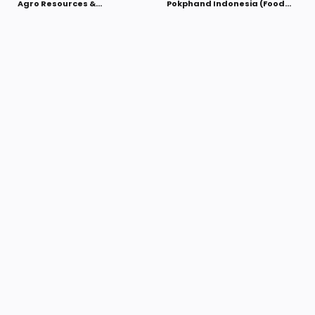
Agro Resources &
Pokphand Indonesia (Food
Technology Tbk (SMART)
Division) Maret 2022
Maret 2022