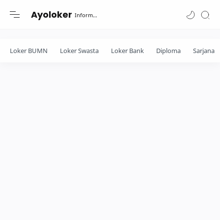
-->
Ayoloker
Informasi lowongan khusus Fresh Graduate lulusan Diploma-Sarjana....
Loker BUMN
Loker Swasta
Loker Bank
Diploma
Sarjana