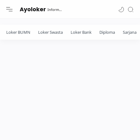
-->
Ayoloker
Informasi lowongan khusus Fresh Graduate lulusan Diploma-Sarjana....
Loker BUMN
Loker Swasta
Loker Bank
Diploma
Sarjana